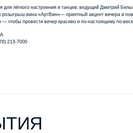
я для лёгкого настроения и танцев: ведущий Дмитрий Белый
к розыгрыш вина «АртВин»— приятный акцент вечера и по
м — чтобы провести вечер красиво и по-настоящему по-вес
9А
78) 213-7000
ЫТИЯ