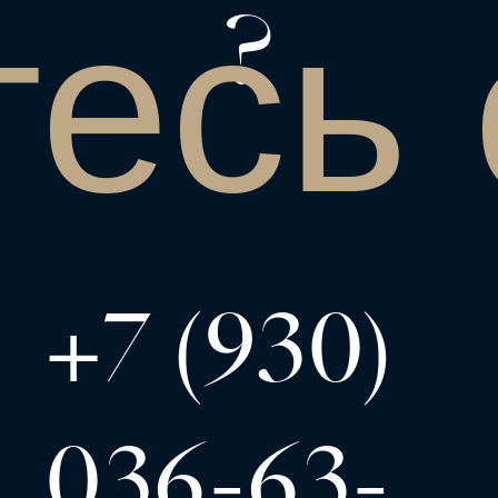
есь 
?
+7 (930)
036-63-