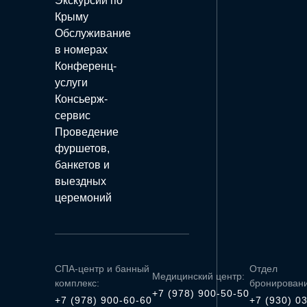
Экскурсии по
Крыму
Обслуживание
в номерах
Конференц-
услуги
Консьерж-
сервис
Проведение
фуршетов,
банкетов и
выездных
церемоний
СПА-центр и банный
Отдел
Медицинский центр:
комплекс:
бронировани
+7 (978) 900-50-50
+7 (978) 900-60-60
+7 (930) 0