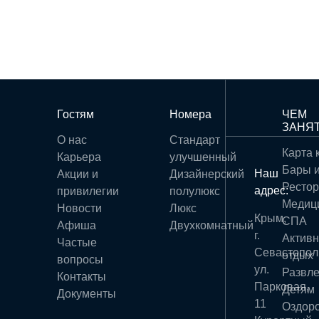
Гостям
Номера
ЧЕМ
ЗАНЯ
О нас
Стандарт
Карта 
Карьера
улучшенный
Бары 
Наш
Акции и
Дизайнерский
Ресто
адрес:
привилегии
полулюкс
Медиц
Новости
Люкс
Крым,
СПА
Афиша
Двухкомнатный
г.
Актив
Частые
Севастопол
отдых
вопросы
ул.
Развл
Контакты
Парковая,
Детям
Документы
11
Оздор