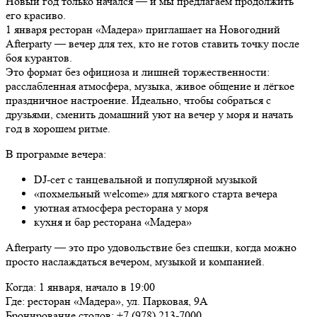
Новый год только начался — и мы предлагаем продолжить
его красиво.
1 января ресторан «Мадера» приглашает на Новогодний
Afterparty — вечер для тех, кто не готов ставить точку после
боя курантов.
Это формат без официоза и лишней торжественности:
расслабленная атмосфера, музыка, живое общение и лёгкое
праздничное настроение. Идеально, чтобы собраться с
друзьями, сменить домашний уют на вечер у моря и начать
год в хорошем ритме.
В программе вечера:
DJ-сет с танцевальной и популярной музыкой
«похмельный welcome» для мягкого старта вечера
уютная атмосфера ресторана у моря
кухня и бар ресторана «Мадера»
Afterparty — это про удовольствие без спешки, когда можно
просто наслаждаться вечером, музыкой и компанией.
Когда: 1 января, начало в 19:00
Где: ресторан «Мадера», ул. Парковая, 9А
Бронирование столов: +7 (978) 213-7000